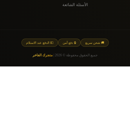
الأسئلة الشائعة
🚚 شحن سريع
🔒 دفع آمن
💵 الدفع عند الاستلام
جميع الحقوق محفوظة © 2026 |
متجرك الفاخر