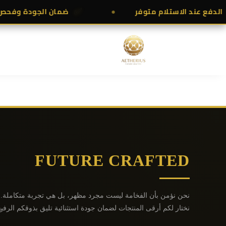
لدفع عند الاستلام متوفر
ضمان الجودة وفحص ا
✅
FUTURE CRAFTED
نحن نؤمن بأن الفخامة ليست مجرد مظهر، بل هي تجربة متكاملة.
نختار لكم أرقى المنتجات لضمان جودة استثنائية تليق بذوقكم الرفيع